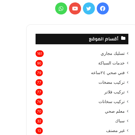
ع
ف
ت
ي
و
ن
:
ي
و
و
ا
س
ي
ت
ت
أقسام الموقع
ب
ت
ي
س
تسليك مجاري
161
و
ر
و
ا
خدمات السباكة
90
ك
ب
ب
فني صحي ٢٤ساعه
79
تركيب مضخات
77
تركيب فلاتر
77
تركيب سخانات
76
معلم صحي
70
سباك
32
غير مصنف
13