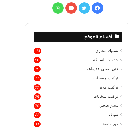
ع
ف
ت
ي
و
ن
:
ي
و
و
ا
س
ي
ت
ت
أقسام الموقع
ب
ت
ي
س
تسليك مجاري
161
و
ر
و
ا
خدمات السباكة
90
ك
ب
ب
فني صحي ٢٤ساعه
79
تركيب مضخات
77
تركيب فلاتر
77
تركيب سخانات
76
معلم صحي
70
سباك
32
غير مصنف
13