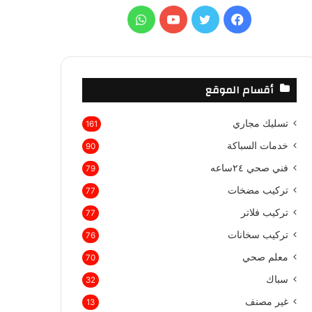
ع
ف
ت
ي
و
ن
:
ي
و
و
ا
س
ي
ت
ت
أقسام الموقع
ب
ت
ي
س
تسليك مجاري
161
و
ر
و
ا
خدمات السباكة
90
ك
ب
ب
فني صحي ٢٤ساعه
79
تركيب مضخات
77
تركيب فلاتر
77
تركيب سخانات
76
معلم صحي
70
سباك
32
غير مصنف
13