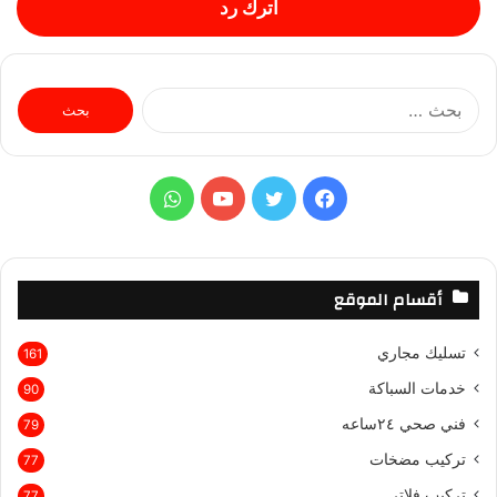
اترك رد
ا
ل
ب
ح
ث
ف
ت
ي
و
ع
ن
ي
و
و
ا
:
س
ي
ت
ت
أقسام الموقع
ب
ت
ي
س
تسليك مجاري
161
و
ر
و
ا
خدمات السباكة
90
ك
ب
ب
فني صحي ٢٤ساعه
79
تركيب مضخات
77
تركيب فلاتر
77