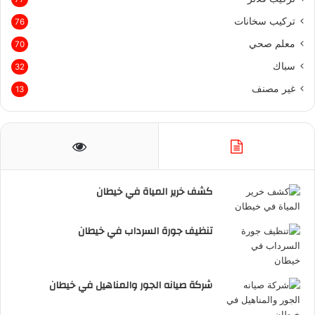
تركيب سخانات
76
معلم صحي
70
سباك
32
غير مصنف
13
كشف خرير المياة في خيطان
تنظيف جورة السرداب في خيطان
شركة صيانه الجور والمناهيل في خيطان