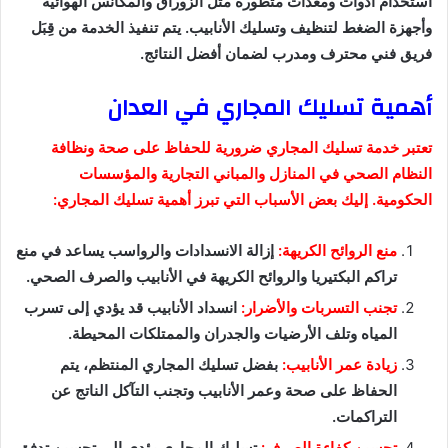
استخدام أدوات ومعدات متطورة مثل الزوراق والمكانس الهوائية
وأجهزة الضغط لتنظيف وتسليك الأنابيب. يتم تنفيذ الخدمة من قِبَل
فريق فني محترف ومدرب لضمان أفضل النتائج.
أهمية تسليك المجاري في العدان
تعتبر خدمة تسليك المجاري ضرورية للحفاظ على صحة ونظافة
النظام الصحي في المنازل والمباني التجارية والمؤسسات
الحكومية. إليك بعض الأسباب التي تبرز أهمية تسليك المجاري:
منع الروائح الكريهة:
إزالة الانسدادات والرواسب يساعد في منع
تراكم البكتيريا والروائح الكريهة في الأنابيب والصرف الصحي.
تجنب التسربات والأضرار:
انسداد الأنابيب قد يؤدي إلى تسرب
المياه وتلف الأرضيات والجدران والممتلكات المحيطة.
زيادة عمر الأنابيب:
بفضل تسليك المجاري المنتظم، يتم
الحفاظ على صحة وعمر الأنابيب وتجنب التآكل الناتج عن
التراكمات.
تحسين كفاءة الصرف:
تسليك المجاري يؤدي إلى تحسين تدفق