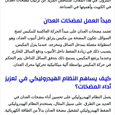
البترول. في هذا المقال، سنناقش المزيد عن تركيب مضخات العدان
في الكويت وأهميتها في الصناعة.
مبدأ العمل لمضخات العدان
تعتمد مضخات العدان على مبدأ الحركة العاكسة للمكبس لضخ
السوائل. تتكون المضخة من مكبس ينزلق داخل أنبوب العداد، وهو
اسطوانة متصلة بمدخل السائل ومخرجه. عندما ينزل المكبس،
يتسبب ذلك في زيادة الضغط داخل الأنبوب ودفع السائل للخارج.
وعندما يرتفع المكبس، يسمح ذلك بتدفق السائل للداخل. يتم التحكم
في حركة المكبس بواسطة آلية ميكانيكية تحركها محرك العدان.
كيف يساهم النظام الهيدروليكي في تعزيز
أداء المضخات؟
يعمل النظام الهيدروليكي على تحسين أداء مضخات العدان في
العديد من الطرق. على سبيل المثال، يستخدم النظام الهيدروليكي
الضغط الهيدروليكي لتشغيل مضخة العدان بدلاً من الطاقة الكهربائية.