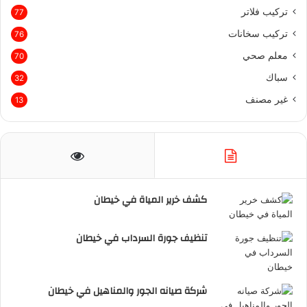
تركيب فلاتر
77
تركيب سخانات
76
معلم صحي
70
سباك
32
غير مصنف
13
كشف خرير المياة في خيطان
تنظيف جورة السرداب في خيطان
شركة صيانه الجور والمناهيل في خيطان