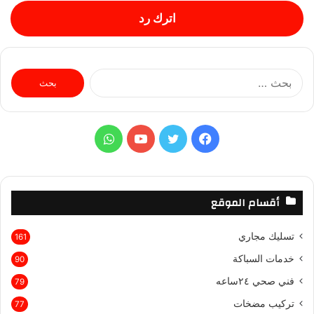
اترك رد
ا
ل
ب
ح
ث
ف
ت
ي
و
ع
ن
ي
و
و
ا
:
س
ي
ت
ت
أقسام الموقع
ب
ت
ي
س
تسليك مجاري
161
و
ر
و
ا
خدمات السباكة
90
ك
ب
ب
فني صحي ٢٤ساعه
79
تركيب مضخات
77