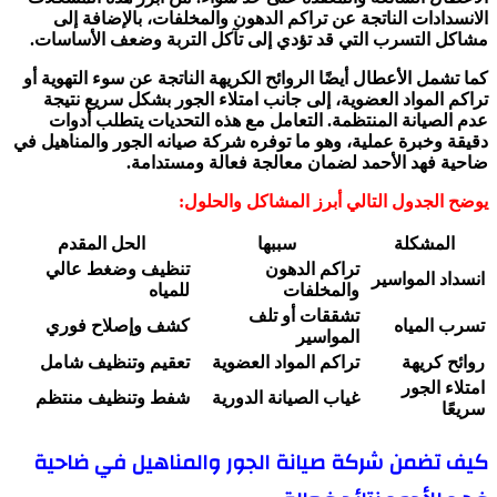
الانسدادات الناتجة عن تراكم الدهون والمخلفات، بالإضافة إلى
مشاكل التسرب التي قد تؤدي إلى تآكل التربة وضعف الأساسات.
كما تشمل الأعطال أيضًا الروائح الكريهة الناتجة عن سوء التهوية أو
تراكم المواد العضوية، إلى جانب امتلاء الجور بشكل سريع نتيجة
عدم الصيانة المنتظمة. التعامل مع هذه التحديات يتطلب أدوات
دقيقة وخبرة عملية، وهو ما توفره شركة صيانه الجور والمناهيل في
ضاحية فهد الأحمد لضمان معالجة فعالة ومستدامة.
يوضح الجدول التالي أبرز المشاكل والحلول:
المشكلة
سببها
الحل المقدم
تراكم الدهون
تنظيف وضغط عالي
انسداد المواسير
والمخلفات
للمياه
تشققات أو تلف
تسرب المياه
كشف وإصلاح فوري
المواسير
روائح كريهة
تراكم المواد العضوية
تعقيم وتنظيف شامل
امتلاء الجور
غياب الصيانة الدورية
شفط وتنظيف منتظم
سريعًا
كيف تضمن شركة صيانة الجور والمناهيل في ضاحية