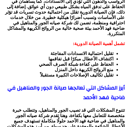
الرواسب والدهون التي تؤدي إلى الانسدادات، كما يساهمان في
الحفاظ على تدفق المياه بشكل طبيعي دون أي عوائق. إضافة إلى
ذلك، فإن الصيانة الدورية تقلل من احتمالية حدوث تسربات قد تؤثر
على الأساسات وتسبب أضرارًا هيكلية خطيرة. من خلال خدمات
احترافية ومنظمة، تضمن لك شركة صيانه الجور والمناهيل في
ضاحية فهد الأحمد بيئة صحية خالية من الروائح الكريهة والمشاكل
المتكررة.
تشمل أهمية الصيانة الدورية:
تقليل احتمالية الانسدادات المفاجئة
اكتشاف الأعطال مبكرًا قبل تفاقمها
الحفاظ على كفاءة شبكة الصرف الصحي
منع الروائح الكريهة داخل المنزل
تقليل تكاليف الإصلاحات الكبيرة مستقبلاً
أبرز المشاكل التي تعالجها صيانة الجور والمناهيل في
ضاحية فهد الأحمد
تتنوع المشكلات التي قد تصيب الجور والمناهيل، وتتطلب خبرة
متخصصة للتعامل معها بكفاءة، وهنا تقدم شركة صيانه الجور
والمناهيل في ضاحية فهد الأحمد حلولًا متكاملة تستهدف جميع
الأعطال الشائعة والمعقدة على حد سواء. من أبرز هذه المشكلات