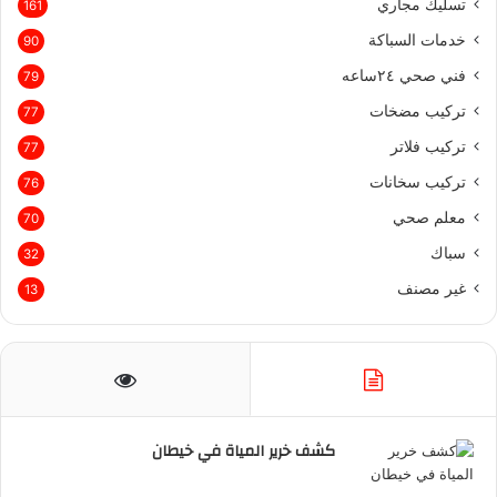
تسليك مجاري
161
و
ر
و
ا
خدمات السباكة
90
ك
ب
ب
فني صحي ٢٤ساعه
79
تركيب مضخات
77
تركيب فلاتر
77
تركيب سخانات
76
معلم صحي
70
سباك
32
غير مصنف
13
كشف خرير المياة في خيطان