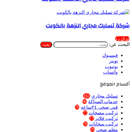
شركة تسليك مجاري النزهة بالكويت
اترك رد
البحث عن:
فيسبوك
تويتر
يوتيوب
واتساب
أقسام الموقع
تسليك مجاري
161
خدمات السباكة
90
فني صحي ٢٤ساعه
79
تركيب مضخات
77
تركيب فلاتر
77
تركيب سخانات
76
معلم صحي
70