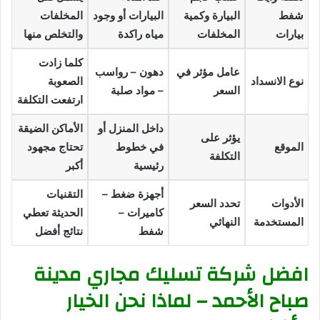
شفط
البيارة وكمية
البيارات أو وجود
المخلفات
بيارات
المخلفات
مياه راكدة
والتخلص منها
كلما زادت
عامل مؤثر في
دهون – رواسب
نوع الانسداد
الصعوبة
السعر
– مواد صلبة
ارتفعت التكلفة
داخل المنزل أو
الأماكن الضيقة
يؤثر على
الموقع
في خطوط
تحتاج مجهود
التكلفة
رئيسية
أكبر
أجهزة ضغط –
التقنيات
الأدوات
تحدد السعر
كاميرات –
الحديثة تعطي
المستخدمة
النهائي
شفط
نتائج أفضل
افضل شركة تسليك مجاري مدينة
صباح الأحمد – لماذا نحن الخيار