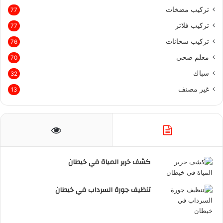
تركيب مضخات
77
تركيب فلاتر
77
تركيب سخانات
76
معلم صحي
70
سباك
32
غير مصنف
13
كشف خرير المياة في خيطان
تنظيف جورة السرداب في خيطان