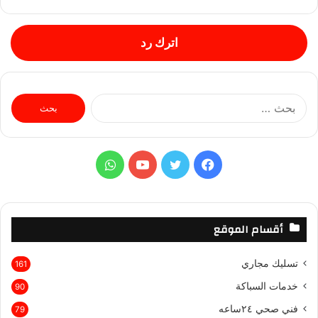
اترك رد
ا
ل
ب
ح
ث
ف
ت
ي
و
ع
ن
ي
و
و
ا
:
س
ي
ت
ت
أقسام الموقع
ب
ت
ي
س
تسليك مجاري
161
و
ر
و
ا
خدمات السباكة
90
ك
ب
ب
فني صحي ٢٤ساعه
79