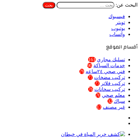
البحث عن:
فيسبوك
تويتر
يوتيوب
واتساب
أقسام الموقع
تسليك مجاري
161
خدمات السباكة
90
فني صحي ٢٤ساعه
79
تركيب مضخات
77
تركيب فلاتر
77
تركيب سخانات
76
معلم صحي
70
سباك
32
غير مصنف
13