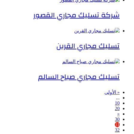
شركة تسليك مجاري القصور
تسليك مجاري القرين
تسليك مجاري صباح السالم
« الأولى
...
10
20
«
30
31
32