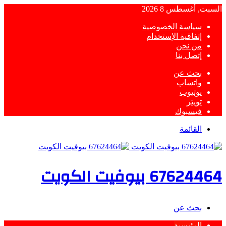
السبت, أغسطس 8 2026
سياسة الخصوصية
إتفاقية الإستخدام
من نحن
إتصل بنا
بحث عن
واتساب
يوتيوب
تويتر
فيسبوك
القائمة
67624464 بيوفيت الكويت
بحث عن
الرئيسية