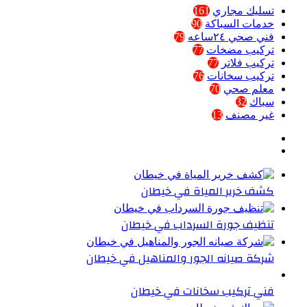
تسليك مجاري
161
خدمات السباكة
90
فني صحي ٢٤ساعه
79
تركيب مضخات
77
تركيب فلاتر
77
تركيب سخانات
76
معلم صحي
70
سباك
32
غير مصنف
13
كشف خرير المياة في خيطان
تنظيف جورة السرداب في خيطان
شركة صيانه الجور والمناهيل في خيطان
فني تركيب سخانات في خيطان