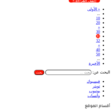
أكمل القراءة »
« الأولى
...
10
20
«
30
31
32
»
40
50
...
الأخيرة
البحث عن:
فيسبوك
تويتر
يوتيوب
واتساب
أقسام الموقع