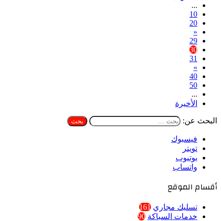
...
10
20
«
29
30
31
»
40
50
...
الأخيرة
البحث عن:
فيسبوك
تويتر
يوتيوب
واتساب
أقسام الموقع
تسليك مجاري
161
خدمات السباكة
90