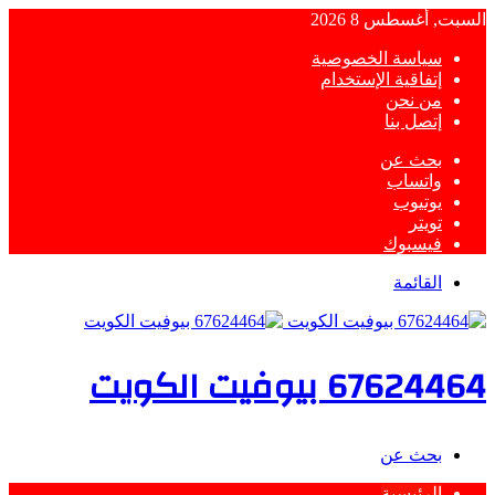
السبت, أغسطس 8 2026
سياسة الخصوصية
إتفاقية الإستخدام
من نحن
إتصل بنا
بحث عن
واتساب
يوتيوب
تويتر
فيسبوك
القائمة
67624464 بيوفيت الكويت
بحث عن
الرئيسية