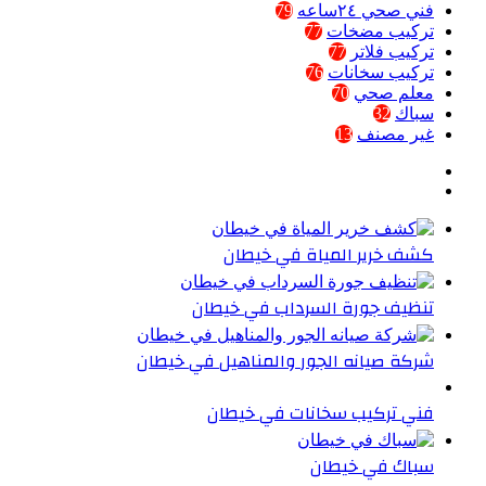
فني صحي ٢٤ساعه
79
تركيب مضخات
77
تركيب فلاتر
77
تركيب سخانات
76
معلم صحي
70
سباك
32
غير مصنف
13
كشف خرير المياة في خيطان
تنظيف جورة السرداب في خيطان
شركة صيانه الجور والمناهيل في خيطان
فني تركيب سخانات في خيطان
سباك في خيطان