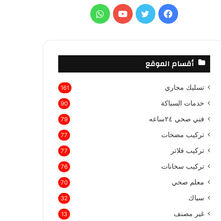
ع
ف
ت
ي
و
ن
:
ي
و
و
ا
س
ي
ت
ت
أقسام الموقع
ب
ت
ي
س
تسليك مجاري
161
و
ر
و
ا
خدمات السباكة
90
ك
ب
ب
فني صحي ٢٤ساعه
79
تركيب مضخات
77
تركيب فلاتر
77
تركيب سخانات
76
معلم صحي
70
سباك
32
غير مصنف
13