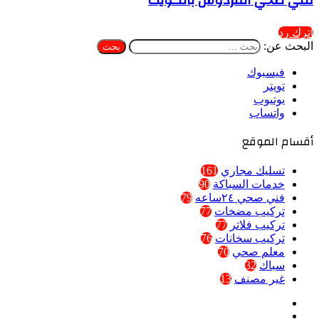
فني صحي الفردوس بالكويت
اترك رد
البحث عن:
فيسبوك
تويتر
يوتيوب
واتساب
أقسام الموقع
تسليك مجاري
161
خدمات السباكة
90
فني صحي ٢٤ساعه
79
تركيب مضخات
77
تركيب فلاتر
77
تركيب سخانات
76
معلم صحي
70
سباك
32
غير مصنف
13