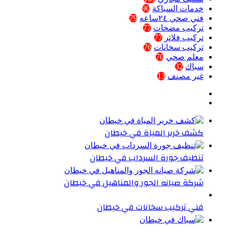
خدمات السباكة
90
فني صحي ٢٤ساعه
79
تركيب مضخات
77
تركيب فلاتر
77
تركيب سخانات
76
معلم صحي
70
سباك
32
غير مصنف
13
كشف خرير المياة في خيطان
تنظيف جورة السرداب في خيطان
شركة صيانه الجور والمناهيل في خيطان
فني تركيب سخانات في خيطان