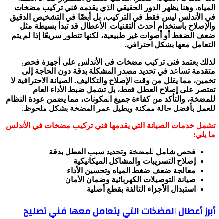
المياه، وهنا يظهر الدور الحقيقي الذي يقدمه فني تركيب مضخات
في الأندلس ليس فقط في التركيب، بل أيضًا في التشخيص الدقيق
والإصلاح باستخدام أحدث التقنيات. الأعطال قد تبدأ بسيطة مثل
ضعف الضغط أو أصوات غير طبيعية، لكنها تتطور سريعًا إذا لم يتم
التعامل معها بشكل احترافي.
لذلك يعتمد فني تركيب مضخات في الأندلس على أجهزة فحص
متقدمة تساعد في تحديد مصدر المشكلة بدقة دون الحاجة إلى
تخمين، مما يقلل من وقت الإصلاح والتكاليف. الصيانة الاحترافية لا
تقتصر على إصلاح العطل فقط، بل تشمل ضبط الأداء العام
للمضخة، والتأكد من كفاءة جميع المكونات، مما يضمن عودة النظام
للعمل بأفضل حالة ممكنة ويطيل عمر المضخة بشكل ملحوظ.
تشمل خدمات الصيانة التي يقدمها فني تركيب مضخات في الأندلس
ما يلي:
فحص شامل للمضخة وتحديد سبب العطل بدقة
إصلاح التسريبات والمشاكل الميكانيكية
معالجة ضعف ضغط المياه وتحسين الأداء
صيانة التوصيلات الكهربائية وضمان الأمان
استبدال الأجزاء التالفة بقطع أصلية
أبرز أعطال المضخات التي يتعامل معها فني تصليح