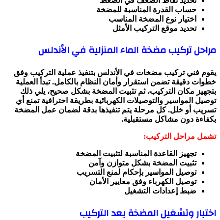
تحديد نقاط الضعف في الضغط
حساب القدرة المناسبة للمضخة
اختيار نوع المضخة المناسب
تحديد موقع التركيب الأمثل
مراحل تركيب مضخة الماء المنزلية في الأندلس
يقوم فني تركيب مضخات في الأندلس بتنفيذ عملية التركيب وفق
خطوات دقيقة تضمن استقرار وأمان النظام بالكامل. تبدأ العملية
بتجهيز مكان التركيب، ثم تثبيت المضخة بشكل صحيح، يلي ذلك
توصيل المواسير والتوصيلات الكهربائية بطريقة احترافية تمنع أي
تسريب أو خلل. كل مرحلة يتم تنفيذها بدقة لضمان عمل المضخة
بكفاءة دون مشاكل مستقبلية.
تشمل مراحل التركيب:
تجهيز القاعدة المناسبة لتثبيت المضخة
تثبيت المضخة بشكل متوازن وآمن
توصيل المواسير بإحكام لمنع التسريب
توصيل الكهرباء وفق معايير الأمان
ضبط إعدادات التشغيل
اختبار وتشغيل المضخة بعد التركيب