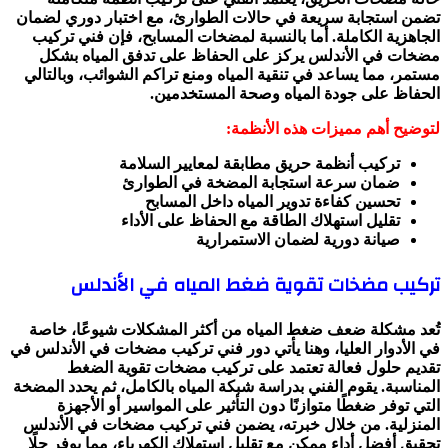
تضمن استجابة سريعة في حالات الطوارئ، مع اختبار دوري لضمان
الجاهزية الكاملة. أما بالنسبة لمضخات المسابح، فإن فني تركيب
مضخات في الأندلس يركز على الحفاظ على تدفق المياه بشكل
مستمر، مما يساعد في تنقية المياه ومنع تراكم الشوائب، وبالتالي
الحفاظ على جودة المياه وصحة المستخدمين.
لتوضيح أهم مميزات هذه الأنظمة:
تركيب أنظمة حريق مطابقة لمعايير السلامة
ضمان سرعة استجابة المضخة في الطوارئ
تحسين كفاءة تدوير المياه داخل المسابح
تقليل استهلاك الطاقة مع الحفاظ على الأداء
صيانة دورية لضمان الاستمرارية
تركيب مضخات تقوية ضغط المياه في الأندلس
تُعد مشكلة ضعف ضغط المياه من أكثر المشكلات شيوعًا، خاصة
في الأدوار العليا، وهنا يأتي دور فني تركيب مضخات في الأندلس في
تقديم حلول فعالة تعتمد على تركيب مضخات تقوية الضغط
المناسبة. يقوم الفني بدراسة شبكة المياه بالكامل، ثم يحدد المضخة
التي توفر ضغطًا متوازنًا دون التأثير على المواسير أو الأجهزة
المنزلية. من خلال خبرته، يضمن فني تركيب مضخات في الأندلس
تحقيق أفضل أداء ممكن مع تقليل استهلاك الكهرباء، مما يوفر حلًا