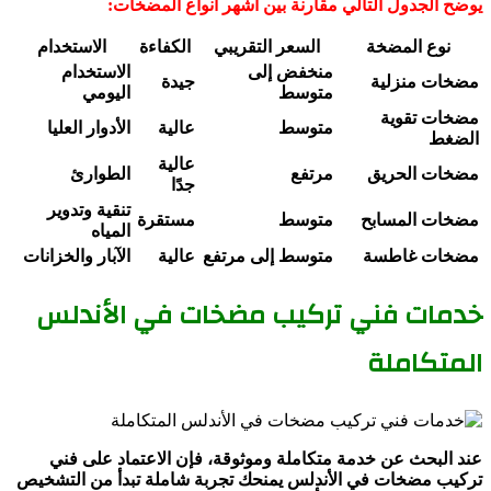
يوضح الجدول التالي مقارنة بين أشهر أنواع المضخات:
نوع المضخة
السعر التقريبي
الكفاءة
الاستخدام
منخفض إلى
الاستخدام
مضخات منزلية
جيدة
متوسط
اليومي
مضخات تقوية
متوسط
عالية
الأدوار العليا
الضغط
عالية
مضخات الحريق
مرتفع
الطوارئ
جدًا
تنقية وتدوير
مضخات المسابح
متوسط
مستقرة
المياه
مضخات غاطسة
متوسط إلى مرتفع
عالية
الآبار والخزانات
خدمات فني تركيب مضخات في الأندلس
المتكاملة
عند البحث عن خدمة متكاملة وموثوقة، فإن الاعتماد على فني
تركيب مضخات في الأندلس يمنحك تجربة شاملة تبدأ من التشخيص