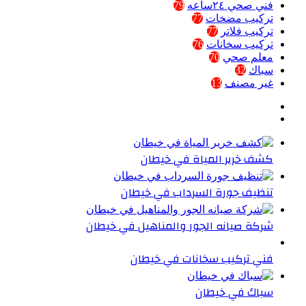
فني صحي ٢٤ساعه
79
تركيب مضخات
77
تركيب فلاتر
77
تركيب سخانات
76
معلم صحي
70
سباك
32
غير مصنف
13
كشف خرير المياة في خيطان
تنظيف جورة السرداب في خيطان
شركة صيانه الجور والمناهيل في خيطان
فني تركيب سخانات في خيطان
سباك في خيطان