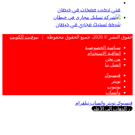
فني تركيب مضخات في خيطان
شركة تسليك مجاري في خيطان
حقوق النشر © 2026، جميع الحقوق محفوظة |
بيوفيت الكويت
سياسة الخصوصية
إتفاقية الإستخدام
من نحن
إتصل بنا
فيسبوك
تويتر
يوتيوب
واتساب
فيسبوك
تويتر
واتساب
تيلقرام
زر الذهاب إلى الأعلى