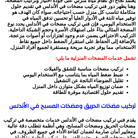
يعتمد نجاح أي نظام مياه منزلي على جودة اختيار وتركيب المضخة،
وهنا يظهر دور فني تركيب مضخات في الأندلس في تقديم حلول
متكاملة تناسب كل منزل حسب احتياجاته. سواء كان الهدف هو
توفير مياه ثابتة في الأدوار العليا أو تحسين تدفق المياه في
الاستخدام اليومي، فإن فني تركيب مضخات في الأندلس يحدد نوع
المضخة المثالي بناءً على استهلاك الأسرة وحجم الشبكة الداخلية.
التركيب الاحترافي يضمن عدم وجود اهتزازات أو أصوات مزعجة،
بالإضافة إلى الحفاظ على استقرار الضغط داخل جميع نقاط
الاستخدام، مما يوفر تجربة مريحة ومستقرة لجميع أفراد المنزل.
تشمل خدمات المضخات المنزلية ما يلي:
تركيب مضخات مناسبة للشقق والفيلات
ضبط ضغط المياه بما يتناسب مع الاستخدام اليومي
تقليل الضوضاء الناتجة عن التشغيل
ضمان توزيع المياه بشكل متوازن داخل المنزل
تقديم حلول اقتصادية موفرة للطاقة
تركيب مضخات الحريق ومضخات المسبح في الأندلس
يقدم فني تركيب مضخات في الأندلس خدمات متخصصة في تركيب
مضخات الحريق ومضخات المسابح، وهي أنظمة تتطلب دقة عالية
ومعايير أمان صارمة لضمان كفاءة الأداء في جميع الظروف. في
حالة مضخات الحريق، يعتمد الفني على تركيب أنظمة متكاملة