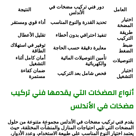
دور فني تركيب مضخات في
العامل
النتيجة
الأندلس
اختيار
تحديد القدرة والنوع المناسب
أداء قوي ومستقر
المضخة
طريقة
تنفيذ احترافي بدون أخطاء
تقليل الأعطال
التركيب
ضبط
توفير في استهلاك
معايرة دقيقة حسب الحاجة
الضغط
الطاقة
تأمين التوصيلات المائية
أمان كامل أثناء
التوصيلات
والكهربائية
التشغيل
اختبار
ضمان كفاءة
فحص شامل بعد التركيب
التشغيل
مستمرة
أنواع المضخات التي يقدمها فني تركيب
مضخات في الأندلس
يقدم فني تركيب مضخات في الأندلس مجموعة متنوعة من حلول
المضخات التي تلبي احتياجات المنازل والمنشآت المختلفة، حيث
يعتمد اختيار النوع المناسب على طبيعة الاستخدام، وعدد الأدوار،