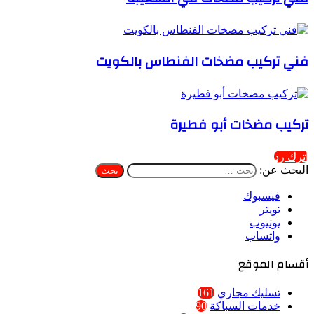
فني تركيب مضخات الفنطاس بالكويت
تركيب مضخات أبو فطيرة
اترك رد
البحث عن:
فيسبوك
تويتر
يوتيوب
واتساب
أقسام الموقع
تسليك مجاري
161
خدمات السباكة
90