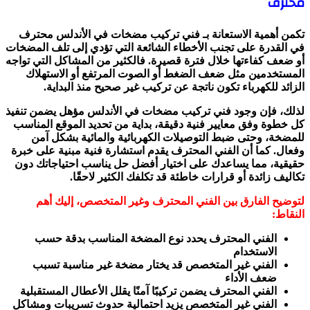
محترف
تكمن أهمية الاستعانة بـ فني تركيب مضخات في الأندلس محترف
في القدرة على تجنب الأخطاء الشائعة التي تؤدي إلى تلف المضخات
أو ضعف كفاءتها خلال فترة قصيرة. فالكثير من المشاكل التي تواجه
المستخدمين مثل ضعف الضغط أو الصوت المرتفع أو الاستهلاك
الزائد للكهرباء تكون ناتجة عن تركيب غير صحيح منذ البداية.
لذلك، فإن وجود فني تركيب مضخات في الأندلس مؤهل يضمن تنفيذ
كل خطوة وفق معايير فنية دقيقة، بداية من تحديد الموقع المناسب
للمضخة، وحتى ضبط التوصيلات الكهربائية والمائية بشكل آمن
وفعال. كما أن الفني المحترف يقدم استشارة فنية مبنية على خبرة
حقيقية، مما يساعدك على اختيار أفضل حل يناسب احتياجاتك دون
تكاليف زائدة أو قرارات خاطئة قد تكلفك الكثير لاحقًا.
لتوضيح الفارق بين الفني المحترف وغير المتخصص، إليك أهم
النقاط:
الفني المحترف يحدد نوع المضخة المناسب بدقة حسب
الاستخدام
الفني غير المتخصص قد يختار مضخة غير مناسبة تسبب
ضعف الأداء
الفني المحترف يضمن تركيبًا آمنًا يقلل الأعطال المستقبلية
الفني غير المتخصص يزيد احتمالية حدوث تسريبات ومشاكل