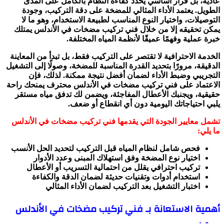
عادية، بل قرار أساسي يحدد كفاءة النظام بالكامل على المدى
الطويل. يعتمد الأداء المثالي للمضخة على دقة التركيب، وجودة
التوصيلات، واختيار النوع المناسب لطبيعة الاستخدام، وهو ما لا
يمكن تحقيقه إلا من خلال فني تركيب مضخات في الأندلس يمتلك
خبرة عملية وفهمًا عميقًا لأنظمة المياه المختلفة.
الخدمة الاحترافية لا تقتصر على التركيب فقط، بل تبدأ من المعاينة
الدقيقة، مرورًا بتحديد القدرة المناسبة للمضخة، وصولًا إلى التشغيل
التجريبي وضبط الأداء لضمان أفضل نتيجة ممكنة. لذلك، فإن
الاعتماد على فني تركيب مضخات في الأندلس محترف يمنحك راحة
حقيقية، ويجنبك الأعطال المفاجئة، ويضمن لك تدفق مياه مستقر
يلبي احتياجاتك اليومية دون أي انقطاع أو ضعف.
تشمل معايير الجودة التي يقدمها فني تركيب مضخات في الأندلس
ما يلي:
فحص شامل لنظام المياه قبل التركيب لتحديد الحل الأنسب
اختيار نوع المضخة وفق استهلاك المبنى وعدد الأدوار
تركيب احترافي يقلل من احتمالية التسريب أو الأعطال
استخدام أدوات وتقنيات حديثة لضمان الدقة والكفاءة
اختبار التشغيل بعد التركيب لضمان الأداء المثالي
أهمية الاستعانة بـ فني تركيب مضخات في الأندلس