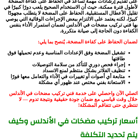
على تقديم إرشادات مهمة تساعد في الحفاظ على كفاءة المضخة
لأطول فترة ممكنة، حيث أن الاستخدام الصحيح يلعب دورًا كبيرًا في
تقليل الأعطال المستقبلية. الحفاظ على المضخة لا يتطلب مجهودًا
كبيرًا، لكنه يعتمد على الالتزام ببعض الإجراءات الوقائية التي يوصي
بها فني تركيب مضخات في الأندلس لضمان استمرار الأداء بنفس
الكفاءة دون الحاجة إلى صيانة متكررة.
لضمان الحفاظ على كفاءة المضخة، يُنصح بما يلي:
تشغيل المضخة وفق الإعدادات المناسبة وعدم تحميلها فوق
طاقتها
إجراء فحص دوري للتأكد من سلامة التوصيلات
تنظيف الفلاتر بشكل منتظم لمنع الانسداد
متابعة أي أصوات أو تغييرات في الأداء والتعامل معها فورًا
الاستعانة بفني مختص عند ظهور أي مشكلة
اتصلي الآن واحصلي على خدمة فني تركيب مضخات في الأندلس
خلال وقت قياسي مع ضمان جودة حقيقية ونتيجة تدوم — لا
تنتظري حتى تتفاقم المشكلة!
أسعار تركيب مضخات في الأندلس وكيف
يتم تحديد التكلفة