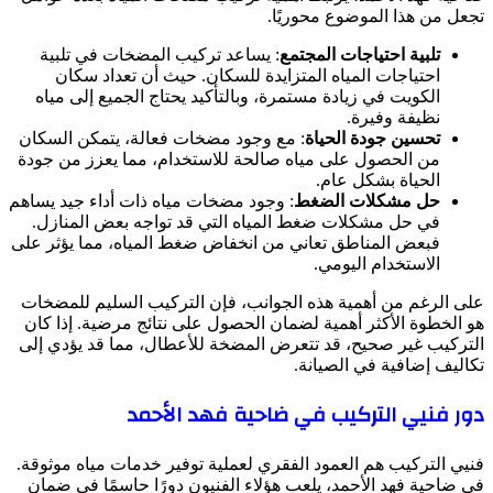
تجعل من هذا الموضوع محوريًا.
تلبية احتياجات المجتمع
: يساعد تركيب المضخات في تلبية
احتياجات المياه المتزايدة للسكان. حيث أن تعداد سكان
الكويت في زيادة مستمرة، وبالتأكيد يحتاج الجميع إلى مياه
نظيفة وفيرة.
تحسين جودة الحياة
: مع وجود مضخات فعالة، يتمكن السكان
من الحصول على مياه صالحة للاستخدام، مما يعزز من جودة
الحياة بشكل عام.
حل مشكلات الضغط
: وجود مضخات مياه ذات أداء جيد يساهم
في حل مشكلات ضغط المياه التي قد تواجه بعض المنازل.
فبعض المناطق تعاني من انخفاض ضغط المياه، مما يؤثر على
الاستخدام اليومي.
على الرغم من أهمية هذه الجوانب، فإن التركيب السليم للمضخات
هو الخطوة الأكثر أهمية لضمان الحصول على نتائج مرضية. إذا كان
التركيب غير صحيح، قد تتعرض المضخة للأعطال، مما قد يؤدي إلى
تكاليف إضافية في الصيانة.
دور فنيي التركيب في ضاحية فهد الأحمد
فنيي التركيب هم العمود الفقري لعملية توفير خدمات مياه موثوقة.
في ضاحية فهد الأحمد، يلعب هؤلاء الفنيون دورًا حاسمًا في ضمان