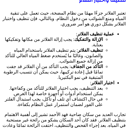
تعتبر الفلاتر جزءًا مهمًا من نظام المضخة، حيث تعمل على تنقية
المياه ومنع الشوائب من دخول النظام. وبالتالي، فإن تنظيف واختبار
الفلاتر بشكل دوري هو أمر ضروري.
عملية تنظيف الفلاتر
:
الإزالة والتفكيك
: يجب إزالة الفلاتر من مكانها وتفكيكها
بعناية.
تنظيف الفلاتر
: يتم تنظيف الفلاتر باستخدام المياه
والصابون، وغالبًا ما يُستخدم ضغط المياه العالي للتأكد
من إزالة جميع الشوائب.
التأكد من الجفاف
: يجب التأكد من أن الفلاتر قد جفت
تمامًا قبل إعادة تركيبها، حيث يمكن أن تتسبب الرطوبة
المتبقية في نمو البكتيريا.
اختبار الفلاتر
:
بعد التنظيف، يجب اختبار الفلاتر للتأكد من وكفاءتها.
يمكن استخدام أدوات أو أجهزة خاصة لهذا الغرض.
في حال اكتشاف أي تلف أو تآكل، يجب استبدال الفلتر
على الفور لضمان استمرار عمل النظام بكفاءة.
تجارب العديد من سكان ضاحية فهد الأحمد تشير إلى أهمية الاهتمام
بتنظيف الفلاتر. فقد كان أحد السكان يشكو من رائحة غير مستحبة
في المياه. بعد إجراء الفحص والتنظيف، اختفت الرائحة تمامًا وعادت