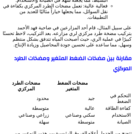
البسيط، مما يجعله سهلاً في الصيانة والاستخدام.
فعالية عالية: تعمل مضخات الطرد المركزي بكفاءة في
نقل السوائل، مما يجعلها خياراً مثاليًا للعديد من
التطبيقات.
على سبيل المثال، قام أحد المزارعين في ضاحية فهد الأحمد
بتركيب مضخة طرد مركزي لري مزارعه. بعد التركيب، لاحظ تحسنًا
كبيرًا في عملية الري، حيث أصبحت المياه تتدفق بشكل منتظم
وسهل، مما ساعده على تحسين جودة المحاصيل وزيادة الإنتاج.
مقارنة بين مضخات الضغط المتغير ومضخات الطرد
المركزي
مضخات الضغط
مضخات الطرد
المتغير
المركزي
التحكم في
جيد
محدود
الضغط
كفاءة الطاقة
عالية
متوسطة
الاستخدام
سكني وصناعي
زراعي وصناعي
الصيانة
متوسطة
سهلة
تتضح من الجدول أعلاه الفروق الرئيسية بين هذين النوعين من