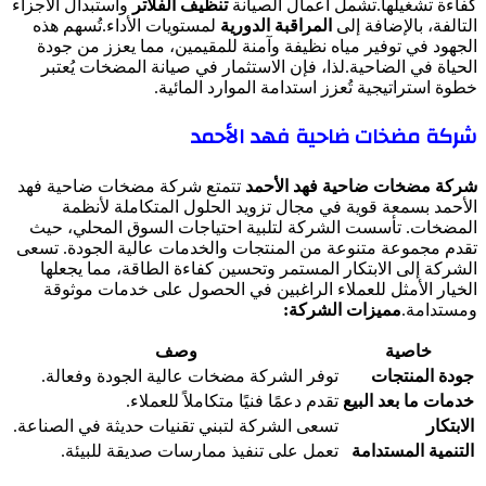
كفاءة تشغيلها.تشمل أعمال الصيانة
تنظيف الفلاتر
واستبدال الأجزاء
التالفة، بالإضافة إلى
المراقبة الدورية
لمستويات الأداء.تُسهم هذه
الجهود في توفير مياه نظيفة وآمنة للمقيمين، مما يعزز من جودة
الحياة في الضاحية.لذا، فإن الاستثمار في صيانة المضخات يُعتبر
خطوة استراتيجية تُعزز استدامة الموارد المائية.
شركة مضخات ضاحية فهد الأحمد
شركة مضخات ضاحية فهد الأحمد
تتمتع شركة مضخات ضاحية فهد
الأحمد بسمعة قوية في مجال تزويد الحلول المتكاملة لأنظمة
المضخات. تأسست الشركة لتلبية احتياجات السوق المحلي، حيث
تقدم مجموعة متنوعة من المنتجات والخدمات عالية الجودة. تسعى
الشركة إلى الابتكار المستمر وتحسين كفاءة الطاقة، مما يجعلها
الخيار الأمثل للعملاء الراغبين في الحصول على خدمات موثوقة
ومستدامة.
مميزات الشركة:
خاصية
وصف
جودة المنتجات
توفر الشركة مضخات عالية الجودة وفعالة.
خدمات ما بعد البيع
تقدم دعمًا فنيًا متكاملاً للعملاء.
الابتكار
تسعى الشركة لتبني تقنيات حديثة في الصناعة.
التنمية المستدامة
تعمل على تنفيذ ممارسات صديقة للبيئة.