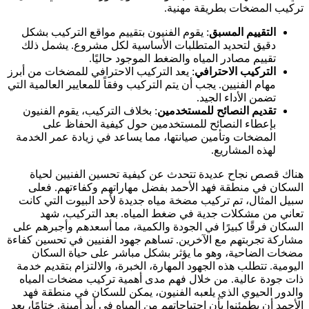
تركيب المضخات بطريقة مهنية.
التقييم المسبق
: يقوم الفنيون بتقييم مواقع التركيب بشكل
دقيق لتحديد المتطلبات الأساسية لكل مشروع. يشمل ذلك
تقييم مصادر المياه والضغط الموجود حاليًا.
التركيب الاحترافي
: يعد التركيب الاحترافي للمضخات من أبرز
مهام الفنيين. يجب أن يتم التركيب وفقاً للمعايير العالمية التي
تضمن الأداء الجيد.
تقديم النصائح للمستخدمين
: بخلاف التركيب، يقوم الفنيون
بإعطاء النصائح للمستخدمين حول كيفية الحفاظ على
المضخات وتأمين صيانتها، مما يساعد في زيادة عمر الخدمة
لهذه المشاريع.
هناك قصص نجاح عديدة تتحدث عن كيفية تحسين الفنيين لحياة
السكان في منطقة فهد الأحمد بفضل مهاراتهم وكفاءتهم. فعلى
سبيل المثال، تم تركيب مضخة مياه جديدة لأحد البيوت التي كانت
تعاني من مشكلات جدية في ضغط المياه. بعد التركيب، شهد
السكان فرقًا كبيرًا في الجودة والكمية، مما أسعدهم وأجبرهم على
مشاركة تجربتهم مع الآخرين. تساهم جهود الفنيين في تحسين كفاءة
مضخات الضاحية، وهو ما يؤثر بشكل مباشر على حياة السكان
اليومية. تتطلب هذه الجهود المهارة، الخبرة، والالتزام بتقديم خدمة
ذات جودة عالية. من خلال فهم مدى أهمية تركيب مضخات المياه
والدور الحيوي الذي يلعبه الفنيون، يمكن للسكان في منطقة فهد
الأحمد أن يطمئنوا بأن احتياجاتهم من المياه في أيدٍ أمينة. ختامًا، يعد