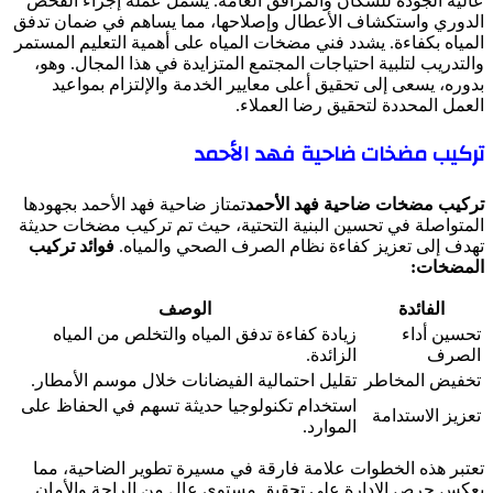
عالية الجودة للسكان والمرافق العامة. يشمل عمله إجراء الفحص
الدوري واستكشاف الأعطال وإصلاحها، مما يساهم في ضمان تدفق
المياه بكفاءة. يشدد فني مضخات المياه على أهمية التعليم المستمر
والتدريب لتلبية احتياجات المجتمع المتزايدة في هذا المجال. وهو،
بدوره، يسعى إلى تحقيق أعلى معايير الخدمة والإلتزام بمواعيد
العمل المحددة لتحقيق رضا العملاء.
تركيب مضخات ضاحية فهد الأحمد
تركيب مضخات ضاحية فهد الأحمد
تمتاز ضاحية فهد الأحمد بجهودها
المتواصلة في تحسين البنية التحتية، حيث تم تركيب مضخات حديثة
تهدف إلى تعزيز كفاءة نظام الصرف الصحي والمياه.
فوائد تركيب
المضخات:
الفائدة
الوصف
تحسين أداء
زيادة كفاءة تدفق المياه والتخلص من المياه
الصرف
الزائدة.
تخفيض المخاطر
تقليل احتمالية الفيضانات خلال موسم الأمطار.
استخدام تكنولوجيا حديثة تسهم في الحفاظ على
تعزيز الاستدامة
الموارد.
تعتبر هذه الخطوات علامة فارقة في مسيرة تطوير الضاحية، مما
يعكس حرص الإدارة على تحقيق مستوى عالٍ من الراحة والأمان