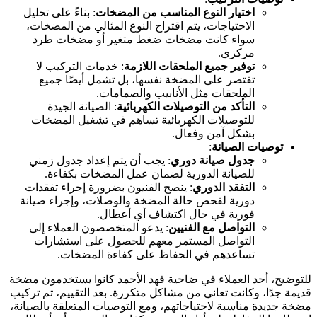
اختيار النوع المناسب من المضخات
: بناءً على تحليل
الاحتياجات، يتم اقتراح النوع المثالي من المضخات،
سواء كانت مضخات ضغط متغير أو مضخات طرد
مركزي.
توفير جميع الملحقات اللازمة
: خدمات التركيب لا
تقتصر على المضخة نفسها، بل تشمل أيضًا جميع
الملحقات مثل الأنابيب والصمامات.
التأكد من التوصيلات الكهربائية
: الصيانة الجيدة
للتوصيلات الكهربائية تساهم في تشغيل المضخات
بشكل آمن وفعال.
توصيات الصيانة
:
جدول صيانة دوري
: يجب أن يتم إعداد جدول زمني
للصيانة الدورية لضمان عمل المضخات بكفاءة.
التفقد الدوري
: ينصح الفنيون بضرورة إجراء تفقدات
دورية لفحص حالة المضخة والوصلات، وإجراء صيانة
فورية في حال اكتشاف أي أعطال.
التواصل مع الفنيين
: يدعو المتخصصون العملاء إلى
التواصل المستمر معهم للحصول على استشارات
تساعدهم في الحفاظ على كفاءة المضخات.
للتوضيح، أحد العملاء في ضاحية فهد الأحمد كانوا يستخدمون مضخة
قديمة جدًا، وكانت تعاني من مشاكل متكررة. بعد التقييم، تم تركيب
مضخة جديدة مناسبة لاحتياجاتهم، ومع التوصيات المتعلقة بالصيانة،