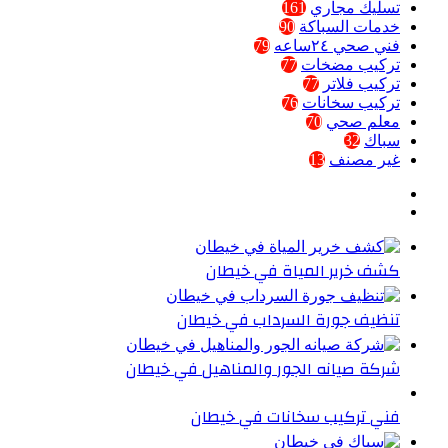
تسليك مجاري
161
خدمات السباكة
90
فني صحي ٢٤ساعه
79
تركيب مضخات
77
تركيب فلاتر
77
تركيب سخانات
76
معلم صحي
70
سباك
32
غير مصنف
13
كشف خرير المياة في خيطان
تنظيف جورة السرداب في خيطان
شركة صيانه الجور والمناهيل في خيطان
فني تركيب سخانات في خيطان