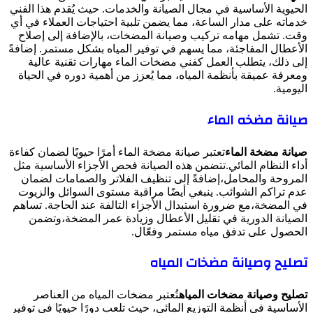
الحيوية الأساسية في مجال الصيانة والخدمات. حيث يُقدم هذا الفني
خدماته على مدار الساعة، مما يضمن تلبية احتياجات العملاء في أي
وقت. تشمل مهامه تركيب وصيانة المضخات، بالإضافة إلى إصلاح
الأعطال المفاجئة، مما يسهم في توفير المياه بشكل مستمر. إضافةً
إلى ذلك، يتطلب العمل كفني مضخات الماء مهارات تقنية عالية
ومعرفة عميقة بأنظمة المياه، مما يُعزز من أهمية دوره في الحياة
اليومية.
صيانة مضخه الماء
صيانة مضخة الماء
تعتبر صيانة مضخة الماء أمرًا حيويًا لضمان كفاءة
أداء النظام المائي.تتضمن هذه الصيانة فحص الأجزاء الأساسية مثل
المروحة والمحامل،إضافةً إلى تنظيف الفلاتر والصمامات لضمان
عدم تراكم الشوائب. ينبغي أيضًا مراقبة مستوى السوائل والزيوت
في المضخة،مع ضرورة استبدال الأجزاء التالفة عند الحاجة. تساهم
الصيانة الدورية في تقليل الأعطال وزيادة عمر المضخة،وتضمن
الحصول على تدفق مياه مستمر وفعّال.
تصليح وصيانة مضخات المياه
تصليح وصيانة مضخات المياه
تُعتبر مضخات المياه من العناصر
الأساسية في أنظمة التوزيع المائي، حيث تلعب دورًا حيويًا في توفير