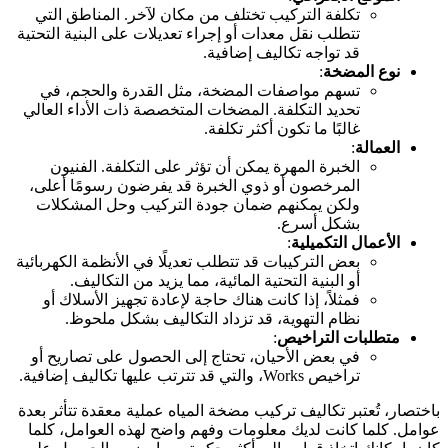
تكلفة التركيب تختلف من مكان لآخر. المناطق التي
تتطلب نقل معدات أو إجراء تعديلات على البنية التحتية
قد تواجه تكاليف إضافية.
نوع المضخة
:
تسهم مواصفات المضخة، مثل القدرة والحجم، في
تحديد التكلفة. المضخات المتخصصة ذات الأداء العالي
غالبًا ما تكون أكثر تكلفة.
العمالة
:
الخبرة المهرة يمكن أن تؤثر على التكلفة. الفنيون
المرخصون أو ذوي الخبرة قد يفرضون رسومًا أعلى،
ولكن يمكنهم ضمان جودة التركيب وحل المشكلات
بشكل أسرع.
الأعمال التكميلية
:
بعض التركيبات قد تتطلب تعديلًا في الأنظمة الكهربائية
أو البنية التحتية المائية، مما يزيد من التكاليف.
فمثلاً، إذا كانت هناك حاجة لإعادة تجهيز الأسلاك أو
نظام التهوية، قد تزداد التكاليف بشكل ملحوظ.
متطلبات التراخيص
:
في بعض الأحيان، تحتاج إلى الحصول على تصاريح أو
تراخيص Works، والتي قد تترتب عليها تكاليف إضافية.
باختصار، تُعتبر تكاليف تركيب مضخة المياه عملية معقدة تتأثر بعدة
عوامل. كلما كانت لديك معلومات وفهم واضح لهذه العوامل، كلما