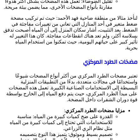
تقليل الضوضاء: تعمل هذه المضخات بشكل أكثر هدوءاً
مقارنةً بأنواع المضخات الأخرى، مما يضمن بيئة مريحة.
لنأخذ مثالا من منطقة ضاحية فهد الأحمد: حيث تم تركيب مضخة
ضغط متغير في أحد المنازل التي تعاني من تغييرات مفاجئة في
الضغط. بعد التثبيت، أشار سكان المنزل إلى أن المياه أصبحت تدفق
بسلاسة أكثر، ولم تعد هناك انقطاعات مفاجئة. كان هذا التغيير له
تأثير كبير على حياتهم اليومية، حيث تمكنوا من استخدام المياه
بحرية.
مضخات الطرد المركزي
تعتبر مضخات الطرد المركزي من أكثر أنواع المضخات شيوعًا
واستخدامًا في مجالات متعددة، بدءًا من التطبيقات المنزلية
البسيطة إلى الاستخدامات الصناعية الكبيرة. تعمل هذه المضخات
على مبدأ الطرد المركزي، حيث يتم دفع المياه إلى الخارج بواسطة
قوة دوران الشفرات داخل المضخة.
مزايا مضخات الطرد المركزي
:
القدرة على ضخ كميات كبيرة من المياه: مناسبة
للاستخدامات التي تحتاج إلى كميات كبيرة من المياه
مثل نظام الري الزراعي.
تصميم بسيط وموثوق: يتميز هذا النوع بتصميمه