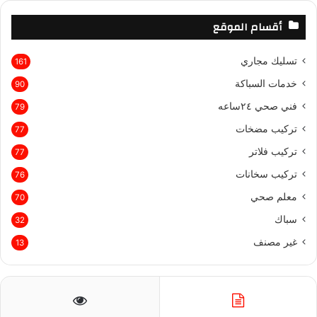
:
س
ي
ت
ت
أقسام الموقع
ب
ت
ي
س
تسليك مجاري
161
و
ر
و
ا
خدمات السباكة
90
ك
ب
ب
فني صحي ٢٤ساعه
79
تركيب مضخات
77
تركيب فلاتر
77
تركيب سخانات
76
معلم صحي
70
سباك
32
غير مصنف
13