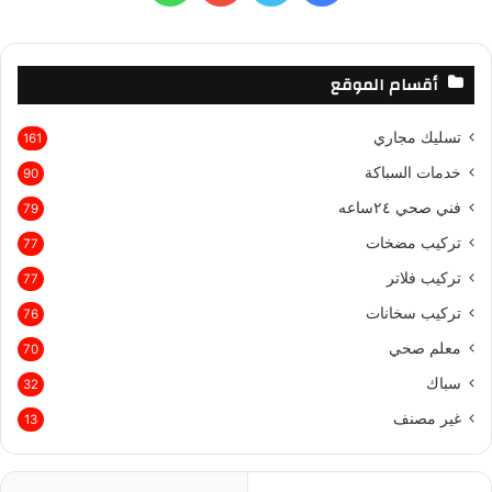
ع
ن
ي
و
و
ا
:
س
ي
ت
ت
أقسام الموقع
ب
ت
ي
س
تسليك مجاري
161
و
ر
و
ا
خدمات السباكة
90
ك
ب
ب
فني صحي ٢٤ساعه
79
تركيب مضخات
77
تركيب فلاتر
77
تركيب سخانات
76
معلم صحي
70
سباك
32
غير مصنف
13