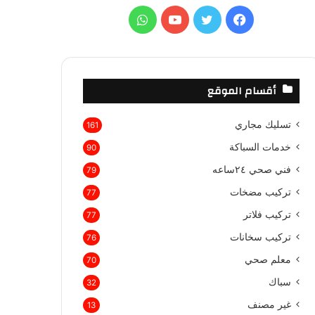
ع
ف
ت
ي
و
ن
:
ي
و
و
ا
س
ي
ت
ت
أقسام الموقع
ب
ت
ي
س
تسليك مجاري
161
و
ر
و
ا
خدمات السباكة
90
ك
ب
ب
فني صحي ٢٤ساعه
79
تركيب مضخات
77
تركيب فلاتر
77
تركيب سخانات
76
معلم صحي
70
سباك
32
غير مصنف
13