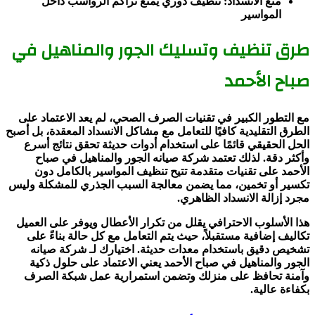
منع الانسداد: تنظيف دوري يمنع تراكم الرواسب داخل
المواسير
طرق تنظيف وتسليك الجور والمناهيل في
صباح الأحمد
مع التطور الكبير في تقنيات الصرف الصحي، لم يعد الاعتماد على
الطرق التقليدية كافيًا للتعامل مع مشاكل الانسداد المعقدة، بل أصبح
الحل الحقيقي قائمًا على استخدام أدوات حديثة تحقق نتائج أسرع
وأكثر دقة. لذلك تعتمد شركة صيانه الجور والمناهيل في صباح
الأحمد على تقنيات متقدمة تتيح تنظيف المواسير بالكامل دون
تكسير أو تخمين، مما يضمن معالجة السبب الجذري للمشكلة وليس
مجرد إزالة الانسداد الظاهري.
هذا الأسلوب الاحترافي يقلل من تكرار الأعطال ويوفر على العميل
تكاليف إضافية مستقبلاً، حيث يتم التعامل مع كل حالة بناءً على
تشخيص دقيق باستخدام معدات حديثة. اختيارك لـ شركة صيانه
الجور والمناهيل في صباح الأحمد يعني الاعتماد على حلول ذكية
وآمنة تحافظ على منزلك وتضمن استمرارية عمل شبكة الصرف
بكفاءة عالية.