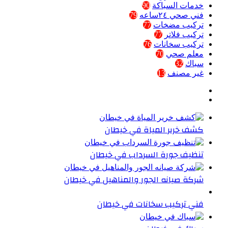
خدمات السباكة
90
فني صحي ٢٤ساعه
79
تركيب مضخات
77
تركيب فلاتر
77
تركيب سخانات
76
معلم صحي
70
سباك
32
غير مصنف
13
كشف خرير المياة في خيطان
تنظيف جورة السرداب في خيطان
شركة صيانه الجور والمناهيل في خيطان
فني تركيب سخانات في خيطان