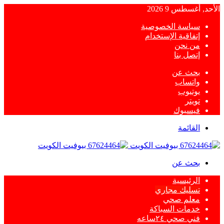
الأحد, أغسطس 9 2026
سياسة الخصوصية
إتفاقية الإستخدام
من نحن
إتصل بنا
بحث عن
واتساب
يوتيوب
تويتر
فيسبوك
القائمة
بحث عن
الرئيسية
تسليك مجاري
معلم صحي
خدمات السباكة
فني صحي ٢٤ساعه