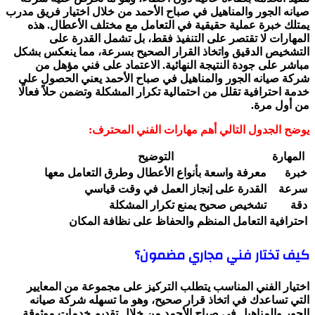
صيانه الجور والمناهيل في صباح الأحمد من خلال اختيار فريق مدرب
يمتلك خبرة عملية حقيقية في التعامل مع مختلف الأعطال. هذه
المهارات لا تقتصر على التنفيذ فقط، بل تشمل القدرة على
التشخيص الدقيق واتخاذ القرار الصحيح بسرعة، مما ينعكس بشكل
مباشر على جودة النتيجة النهائية. الاعتماد على فني مؤهل من
شركة صيانه الجور والمناهيل في صباح الأحمد يعني الحصول على
خدمة احترافية تقلل من احتمالية تكرار المشكلة وتضمن حلاً فعالًا
من أول مرة.
يوضح الجدول التالي أهم مهارات الفني المحترف:
المهارة
التوضيح
خبرة
معرفة واسعة بأنواع الأعطال وطرق التعامل معها
سرعة
القدرة على إنجاز العمل في وقت قياسي
دقة
تشخيص صحيح يمنع تكرار المشكلة
احترافية
التعامل المنظم والحفاظ على نظافة المكان
كيف تختار فني مجاري مضمون؟
اختيار الفني المناسب يتطلب التركيز على مجموعة من المعايير
التي تساعدك في اتخاذ قرار صحيح، وهو ما تسهله شركة صيانه
الجور والمناهيل في صباح الأحمد من خلال تقديم خدمات موثوقة