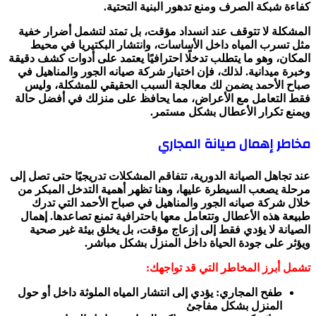
كفاءة شبكة الصرف ومنع تدهور البنية التحتية.
المشكلة لا تتوقف عند انسداد مؤقت، بل تمتد لتشمل أضرار خفية
مثل تسرب المياه داخل الأساسات، وانتشار البكتيريا في محيط
المكان، وهو ما يتطلب تدخلًا احترافيًا يعتمد على أدوات كشف دقيقة
وخبرة ميدانية. لذلك، فإن اختيار شركة صيانه الجور والمناهيل في
صباح الأحمد يضمن لك معالجة السبب الحقيقي للمشكلة، وليس
فقط التعامل مع الأعراض، مما يحافظ على منزلك في أفضل حالة
ويمنع تكرار الأعطال بشكل مستمر.
مخاطر إهمال صيانة المجاري
عند تجاهل الصيانة الدورية، تتفاقم المشكلات تدريجيًا حتى تصل إلى
مرحلة يصعب السيطرة عليها، وهنا تظهر أهمية التدخل المبكر من
خلال شركة صيانه الجور والمناهيل في صباح الأحمد التي تدرك
طبيعة هذه الأعطال وتتعامل معها باحترافية تمنع تصاعدها. إهمال
الصيانة لا يؤدي فقط إلى إزعاج مؤقت، بل يخلق بيئة غير صحية
ويؤثر على جودة الحياة داخل المنزل بشكل مباشر.
تشمل أبرز المخاطر التي قد تواجهك:
طفح المجاري: يؤدي إلى انتشار المياه الملوثة داخل أو حول
المنزل بشكل مفاجئ