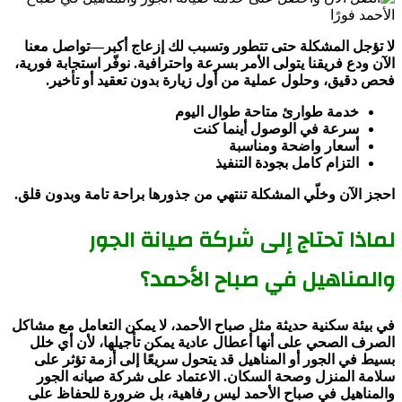
لا تؤجل المشكلة حتى تتطور وتسبب لك إزعاج أكبر—تواصل معنا
الآن ودع فريقنا يتولى الأمر بسرعة واحترافية. نوفّر استجابة فورية،
فحص دقيق، وحلول عملية من أول زيارة بدون تعقيد أو تأخير.
خدمة طوارئ متاحة طوال اليوم
سرعة في الوصول أينما كنت
أسعار واضحة ومناسبة
التزام كامل بجودة التنفيذ
احجز الآن وخلّي المشكلة تنتهي من جذورها براحة تامة وبدون قلق.
لماذا تحتاج إلى شركة صيانة الجور
والمناهيل في صباح الأحمد؟
في بيئة سكنية حديثة مثل صباح الأحمد، لا يمكن التعامل مع مشاكل
الصرف الصحي على أنها أعطال عادية يمكن تأجيلها، لأن أي خلل
بسيط في الجور أو المناهيل قد يتحول سريعًا إلى أزمة تؤثر على
سلامة المنزل وصحة السكان. الاعتماد على شركة صيانه الجور
والمناهيل في صباح الأحمد ليس رفاهية، بل ضرورة للحفاظ على