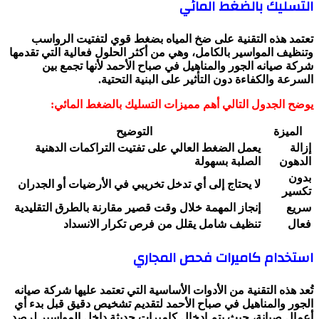
التسليك بالضغط المائي
تعتمد هذه التقنية على ضخ المياه بضغط قوي لتفتيت الرواسب
وتنظيف المواسير بالكامل، وهي من أكثر الحلول فعالية التي تقدمها
شركة صيانه الجور والمناهيل في صباح الأحمد لأنها تجمع بين
السرعة والكفاءة دون التأثير على البنية التحتية.
يوضح الجدول التالي أهم مميزات التسليك بالضغط المائي:
الميزة
التوضيح
إزالة
يعمل الضغط العالي على تفتيت التراكمات الدهنية
الدهون
الصلبة بسهولة
بدون
لا يحتاج إلى أي تدخل تخريبي في الأرضيات أو الجدران
تكسير
سريع
إنجاز المهمة خلال وقت قصير مقارنة بالطرق التقليدية
فعال
تنظيف شامل يقلل من فرص تكرار الانسداد
استخدام كاميرات فحص المجاري
تُعد هذه التقنية من الأدوات الأساسية التي تعتمد عليها شركة صيانه
الجور والمناهيل في صباح الأحمد لتقديم تشخيص دقيق قبل بدء أي
أعمال صيانة، حيث يتم إدخال كاميرات حديثة داخل المواسير لرصد