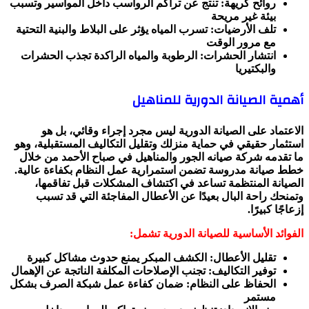
روائح كريهة: تنتج عن تراكم الرواسب داخل المواسير وتسبب
بيئة غير مريحة
تلف الأرضيات: تسرب المياه يؤثر على البلاط والبنية التحتية
مع مرور الوقت
انتشار الحشرات: الرطوبة والمياه الراكدة تجذب الحشرات
والبكتيريا
أهمية الصيانة الدورية للمناهيل
الاعتماد على الصيانة الدورية ليس مجرد إجراء وقائي، بل هو
استثمار حقيقي في حماية منزلك وتقليل التكاليف المستقبلية، وهو
ما تقدمه شركة صيانه الجور والمناهيل في صباح الأحمد من خلال
خطط صيانة مدروسة تضمن استمرارية عمل النظام بكفاءة عالية.
الصيانة المنتظمة تساعد في اكتشاف المشكلات قبل تفاقمها،
وتمنحك راحة البال بعيدًا عن الأعطال المفاجئة التي قد تسبب
إزعاجًا كبيرًا.
الفوائد الأساسية للصيانة الدورية تشمل:
تقليل الأعطال: الكشف المبكر يمنع حدوث مشاكل كبيرة
توفير التكاليف: تجنب الإصلاحات المكلفة الناتجة عن الإهمال
الحفاظ على النظام: ضمان كفاءة عمل شبكة الصرف بشكل
مستمر