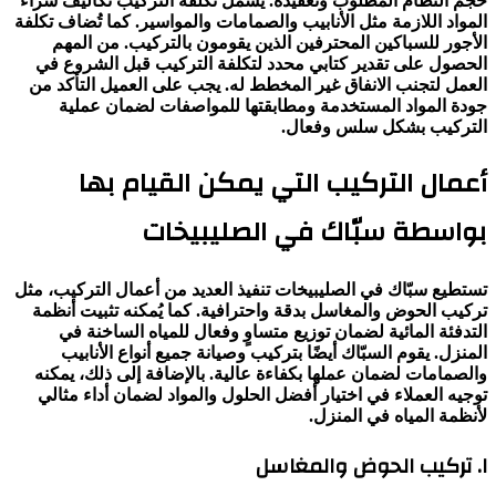
حجم النظام المطلوب وتعقيده. يشمل تكلفة التركيب تكاليف شراء
المواد اللازمة مثل الأنابيب والصمامات والمواسير. كما تُضاف تكلفة
الأجور للسباكين المحترفين الذين يقومون بالتركيب. من المهم
الحصول على تقدير كتابي محدد لتكلفة التركيب قبل الشروع في
العمل لتجنب الانفاق غير المخطط له. يجب على العميل التأكد من
جودة المواد المستخدمة ومطابقتها للمواصفات لضمان عملية
التركيب بشكل سلس وفعال.
أعمال التركيب التي يمكن القيام بها
بواسطة سبّاك في الصليبيخات
تستطيع سبّاك في الصليبيخات تنفيذ العديد من أعمال التركيب، مثل
تركيب الحوض والمغاسل بدقة واحترافية. كما يُمكنه تثبيت أنظمة
التدفئة المائية لضمان توزيع متساوٍ وفعال للمياه الساخنة في
المنزل. يقوم السبّاك أيضًا بتركيب وصيانة جميع أنواع الأنابيب
والصمامات لضمان عملها بكفاءة عالية. بالإضافة إلى ذلك، يمكنه
توجيه العملاء في اختيار أفضل الحلول والمواد لضمان أداء مثالي
لأنظمة المياه في المنزل.
١. تركيب الحوض والمغاسل