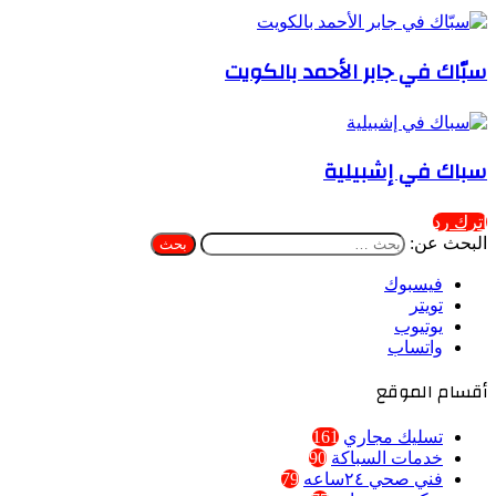
سبّاك في جابر الأحمد بالكويت
سباك في إشبيلية
اترك رد
البحث عن:
فيسبوك
تويتر
يوتيوب
واتساب
أقسام الموقع
تسليك مجاري
161
خدمات السباكة
90
فني صحي ٢٤ساعه
79