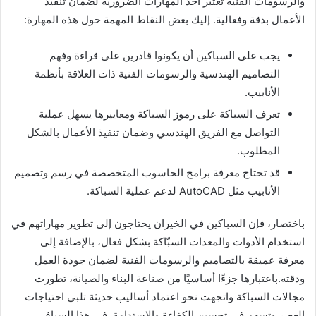
والرسومات الفنية تعتبر أحد المهارات الضرورية لضمان تنفيذ
الأعمال بدقة وفعالية. إليك بعض النقاط المهمة حول هذه المهارة:
يجب على السباكين أن يكونوا قادرين على قراءة وفهم
التصاميم الهندسية والرسومات الفنية ذات العلاقة بأنظمة
الأنابيب.
تعرف السباكة على رموز السباكة ومعاييرها يسهل عملية
التواصل مع الفريق الهندسي وضمان تنفيذ الأعمال بالشكل
المطلوب.
قد تحتاج معرفة برامج الحاسوب المتخصصة في رسم وتصميم
الأنابيب مثل AutoCAD لدعم عملية السباكة.
باختصار، فإن السباكين في الخيران يحتاجون إلى تطوير مهاراتهم في
استخدام الأدوات والمعدات السبّاكة بشكل فعال، بالإضافة إلى
معرفة عميقة بالتصاميم والرسومات الفنية لضمان جودة العمل
ودقته.باعتبارها جزءًا أساسيًا من صناعة البناء والصيانة، تطورت
مجالات السباكة واتجهت نحو اعتماد أساليب حديثة تلبي احتياجات
العصر وتسهم في تحسين الكفاءة والاستدامة. في هذا السياق،