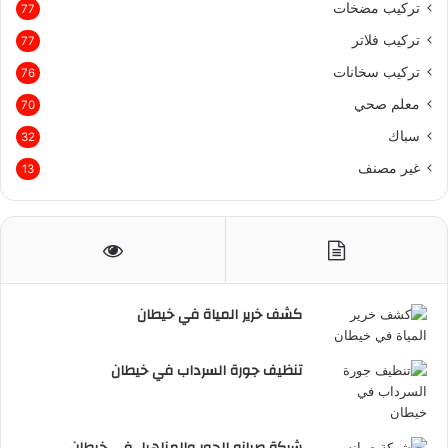
تركيب مضخات
77
تركيب فلاتر
77
تركيب سخانات
76
معلم صحي
70
سباك
32
غير مصنف
13
كشف خرير المياة في خيطان
تنظيف جورة السرداب في خيطان
شركة صيانه الجور والمناهيل في خيطان