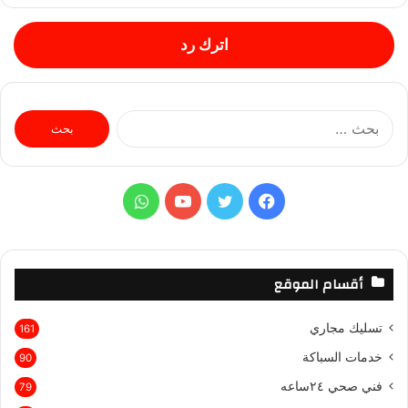
اترك رد
ا
ل
ب
ح
ث
ف
ت
ي
و
ع
ن
ي
و
و
ا
:
س
ي
ت
ت
أقسام الموقع
ب
ت
ي
س
تسليك مجاري
161
و
ر
و
ا
خدمات السباكة
90
ك
ب
ب
فني صحي ٢٤ساعه
79