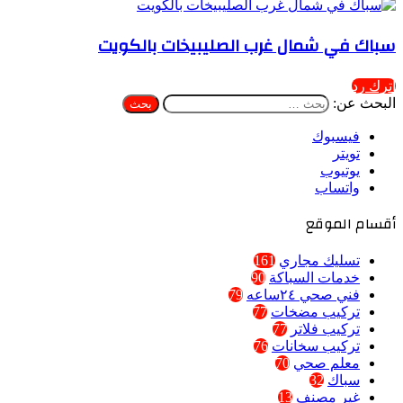
سباك في شمال غرب الصليبيخات بالكويت
اترك رد
البحث عن:
فيسبوك
تويتر
يوتيوب
واتساب
أقسام الموقع
تسليك مجاري
161
خدمات السباكة
90
فني صحي ٢٤ساعه
79
تركيب مضخات
77
تركيب فلاتر
77
تركيب سخانات
76
معلم صحي
70
سباك
32
غير مصنف
13