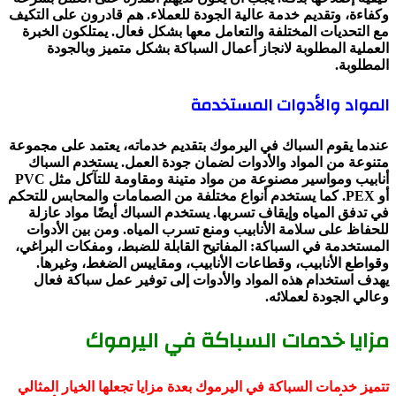
وكفاءة، وتقديم خدمة عالية الجودة للعملاء. هم قادرون على التكيف
مع التحديات المختلفة والتعامل معها بشكل فعال. يمتلكون الخبرة
العملية المطلوبة لانجاز أعمال السباكة بشكل متميز وبالجودة
المطلوبة.
المواد والأدوات المستخدمة
عندما يقوم السباك في اليرموك بتقديم خدماته، يعتمد على مجموعة
متنوعة من المواد والأدوات لضمان جودة العمل. يستخدم السباك
أنابيب ومواسير مصنوعة من مواد متينة ومقاومة للتآكل مثل PVC
أو PEX. كما يستخدم أنواع مختلفة من الصمامات والمحابس للتحكم
في تدفق المياه وإيقاف تسربها. يستخدم السباك أيضًا مواد عازلة
للحفاظ على سلامة الأنابيب ومنع تسرب المياه. ومن بين الأدوات
المستخدمة في السباكة: المفاتيح القابلة للضبط، ومفكات البراغي،
وقواطع الأنابيب، وقطاعات الأنابيب، ومقاييس الضغط، وغيرها.
يهدف استخدام هذه المواد والأدوات إلى توفير عمل سباكة فعال
وعالي الجودة لعملائه.
مزايا خدمات السباكة في اليرموك
تتميز خدمات السباكة في اليرموك بعدة مزايا تجعلها الخيار المثالي