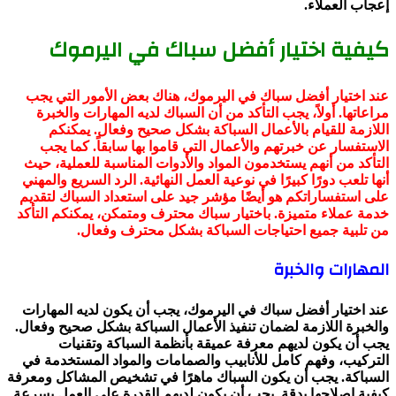
إعجاب العملاء.
كيفية اختيار أفضل سباك في اليرموك
عند اختيار أفضل سباك في اليرموك، هناك بعض الأمور التي يجب
مراعاتها. أولاً، يجب التأكد من أن السباك لديه المهارات والخبرة
اللازمة للقيام بالأعمال السباكة بشكل صحيح وفعال. يمكنكم
الاستفسار عن خبرتهم والأعمال التي قاموا بها سابقاً. كما يجب
التأكد من أنهم يستخدمون المواد والأدوات المناسبة للعملية، حيث
أنها تلعب دورًا كبيرًا في نوعية العمل النهائية. الرد السريع والمهني
على استفساراتكم هو أيضًا مؤشر جيد على استعداد السباك لتقديم
خدمة عملاء متميزة. باختيار سباك محترف ومتمكن، يمكنكم التأكد
من تلبية جميع احتياجات السباكة بشكل محترف وفعال.
المهارات والخبرة
عند اختيار أفضل سباك في اليرموك، يجب أن يكون لديه المهارات
والخبرة اللازمة لضمان تنفيذ الأعمال السباكة بشكل صحيح وفعال.
يجب أن يكون لديهم معرفة عميقة بأنظمة السباكة وتقنيات
التركيب، وفهم كامل للأنابيب والصمامات والمواد المستخدمة في
السباكة. يجب أن يكون السباك ماهرًا في تشخيص المشاكل ومعرفة
كيفية إصلاحها بدقة. يجب أن يكون لديهم القدرة على العمل بسرعة