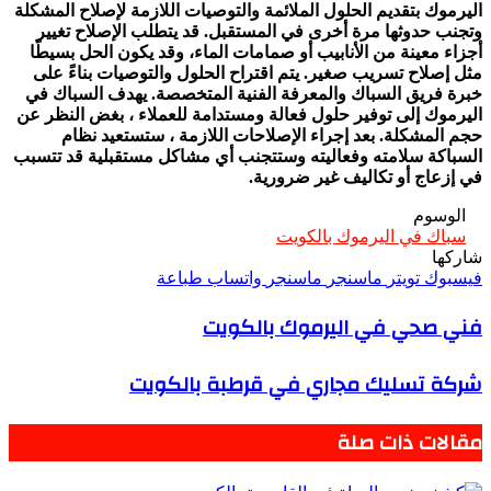
اليرموك بتقديم الحلول الملائمة والتوصيات اللازمة لإصلاح المشكلة
وتجنب حدوثها مرة أخرى في المستقبل. قد يتطلب الإصلاح تغيير
أجزاء معينة من الأنابيب أو صمامات الماء، وقد يكون الحل بسيطًا
مثل إصلاح تسريب صغير. يتم اقتراح الحلول والتوصيات بناءً على
خبرة فريق السباك والمعرفة الفنية المتخصصة. يهدف السباك في
اليرموك إلى توفير حلول فعالة ومستدامة للعملاء ، بغض النظر عن
حجم المشكلة. بعد إجراء الإصلاحات اللازمة ، ستستعيد نظام
السباكة سلامته وفعاليته وستتجنب أي مشاكل مستقبلية قد تتسبب
في إزعاج أو تكاليف غير ضرورية.
الوسوم
سباك في اليرموك بالكويت
شاركها
فيسبوك
تويتر
ماسنجر
ماسنجر
واتساب
طباعة
فني صحي في اليرموك بالكويت
شركة تسليك مجاري في قرطبة بالكويت
مقالات ذات صلة