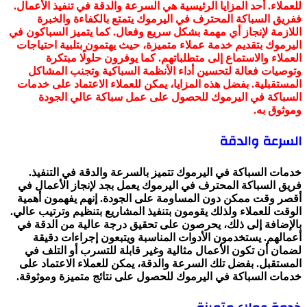
للعملاء. أحد المزايا الرئيسية هي السرعة والدقة في تنفيذ الأعمال.
ففريق السباكة المحترف في اليرموك يتمتع بالكفاءة والخبرة
اللازمة لإنجاز أي مهمة بشكل سريع وفعال. كما يتميز السباكون في
اليرموك بتقديم خدمة عملاء متميزة، حيث يهتمون بتلبية احتياجات
العملاء والاستماع إلى متطلباتهم. كما يوفرون حلولًا مبتكرة
وتوصيات فعالة لتحسين أداء الأنظمة السباكية وتجنب المشاكل
المستقبلية. بفضل هذه المزايا، يمكن للعملاء الاعتماد على خدمات
السباكة في اليرموك للحصول على عمل سباكة عالي الجودة
وموثوق به.
السرعة والدقة
خدمات السباكة في اليرموك تتميز بالسرعة والدقة في التنفيذ.
فريق السباكة المحترف في اليرموك يعمل بجد لإنجاز الأعمال في
أقصر وقت ممكن دون المساومة على الجودة. إنهم يفهمون أهمية
الوقت للعملاء ولذلك يقومون بتنفيذ المشاريع بتنظيم وترتيب عالي.
بالإضافة إلى ذلك، يحرصون على تحقيق درجة عالية من الدقة في
أعمالهم. يستخدمون الأدوات المناسبة ويتبعون إجراءات دقيقة
لضمان أن تكون الأعمال مثالية وغير قابلة للتسرب أو التلف في
المستقبل. بفضل تلك السرعة والدقة، يمكن للعملاء الاعتماد على
خدمات السباكة في اليرموك للحصول على نتائج متميزة وموثوقة.