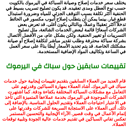
يختلف سعر خدمات إصلاح وصيانة السباكة في اليرموك بالكويت
حسب نوع العطل ومدى تعقيده. قد يكون تصليح تسريب بسيط في
الحنفية أكثر تكلفة بسبب التوقف الجزئي للمياه وضرورة استبدال
قطع غيار. بينما يمكن أن يتطلب إصلاح أنبوب مكسور في الحائط
تدخلاً أكثر تعقيدًا وعملاً، وبالتالي يكون أغلى. قد تعرض بعض
الشركات أسعارًا قائمة لبعض الخدمات الشائعة، مثل تصليح
التسريبات أو تغيير الحنفية. ولكن بشكل عام، من الأفضل الاتصال
بشركة سباكة محترفة وطلب تقدير مباشر لتكلفة إصلاح أو صيانة
مشكلتك الخاصة. قد يتم تحديد الأسعار أيضًا بناءً على سعر العمل
في الساعة وتكاليف المواد الإضافية المستخدمة.
تقييمات سابقين حول سباك في اليرموك
قام العديد من العملاء السابقين بتقديم تقييمات إيجابية حول خدمات
سباك في اليرموك. أشاد العملاء بمهارة السباكين وقدرتهم على
التعامل مع مشكلات السباكة المختلفة بكفاءة ودقة. كما اشتهرت
الشركات الموجودة في اليرموك بخدمة عملاءها المتميزة التي تأخذ
في الاعتبار احتياجات العملاء وتقديم الحلول المناسبة. بالإضافة إلى
ذلك، أثنى العملاء على الاستجابة السريعة للشركات وقدرتها على
إتمام الأعمال في وقت قصير. الآراء الإيجابية والتحسين المستمر
تعكس تفاني السباكين في تقديم خدمات عالية الجودة وتلبية توقعات
العملاء.