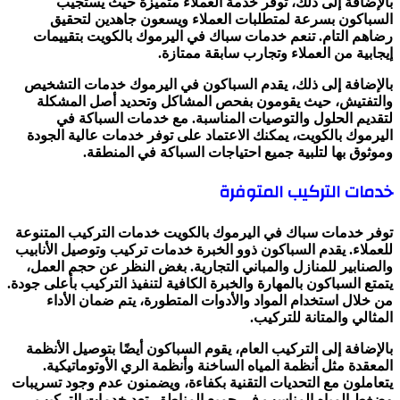
بالإضافة إلى ذلك، توفر خدمة العملاء متميزة حيث يستجيب
السباكون بسرعة لمتطلبات العملاء ويسعون جاهدين لتحقيق
رضاهم التام. تنعم خدمات سباك في اليرموك بالكويت بتقييمات
إيجابية من العملاء وتجارب سابقة ممتازة.
بالإضافة إلى ذلك، يقدم السباكون في اليرموك خدمات التشخيص
والتفتيش، حيث يقومون بفحص المشاكل وتحديد أصل المشكلة
لتقديم الحلول والتوصيات المناسبة. مع خدمات السباكة في
اليرموك بالكويت، يمكنك الاعتماد على توفر خدمات عالية الجودة
وموثوق بها لتلبية جميع احتياجات السباكة في المنطقة.
خدمات التركيب المتوفرة
توفر خدمات سباك في اليرموك بالكويت خدمات التركيب المتنوعة
للعملاء. يقدم السباكون ذوو الخبرة خدمات تركيب وتوصيل الأنابيب
والصنابير للمنازل والمباني التجارية. بغض النظر عن حجم العمل،
يتمتع السباكون بالمهارة والخبرة الكافية لتنفيذ التركيب بأعلى جودة.
من خلال استخدام المواد والأدوات المتطورة، يتم ضمان الأداء
المثالي والمتانة للتركيب.
بالإضافة إلى التركيب العام، يقوم السباكون أيضًا بتوصيل الأنظمة
المعقدة مثل أنظمة المياه الساخنة وأنظمة الري الأوتوماتيكية.
يتعاملون مع التحديات التقنية بكفاءة، ويضمنون عدم وجود تسريبات
وضغط المياه المناسب في جميع المناطق. تعد خدمات التركيب