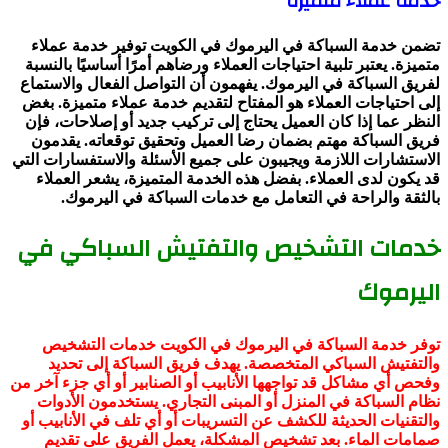
خدمة عملاء متميزة
تضمن خدمة السباكة في اليرموك في الكويت توفير خدمة عملاء
متميزة. يعتبر تلبية احتياجات العملاء ورضاهم أمرًا أساسيًا بالنسبة
لفريق السباكة في اليرموك. يفهمون أن التواصل الفعال والاستماع
إلى احتياجات العملاء هو المفتاح لتقديم خدمة عملاء متميزة. بغض
النظر عما إذا كان العميل يحتاج إلى تركيب جديد أو إصلاحات، فإن
فريق السباكة مهتم بضمان رضا العميل وتحقيق توقعاته. يقدمون
الاستشارات اللازمة ويجيبون على جميع الأسئلة والاستفسارات التي
قد يكون لدى العملاء. بفضل هذه الخدمة المتميزة، يشعر العملاء
بالثقة والراحة في التعامل مع خدمات السباكة في اليرموك.
خدمات التشخيص والتفتيش السباكي في
اليرموك
توفر خدمة السباكة في اليرموك في الكويت خدمات التشخيص
والتفتيش السباكي المتخصصة. يهدف فريق السباكة إلى تحديد
وفحص أي مشاكل قد تواجهها الأنابيب أو الصنابير أو أي جزء آخر من
نظام السباكة في المنزل أو المبنى التجاري. يستخدمون الأدوات
والتقنيات الحديثة للكشف عن التسريبات أو أي تلف في الأنابيب أو
صمامات الماء. بعد تشخيص المشكلة، يعمل الفريق على تقديم