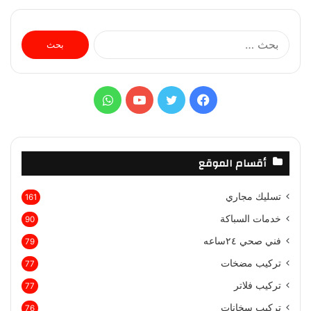
البحث
عن:
فيسبوك
تويتر
يوتيوب
واتساب
أقسام الموقع
تسليك مجاري
161
خدمات السباكة
90
فني صحي ٢٤ساعه
79
تركيب مضخات
77
تركيب فلاتر
77
تركيب سخانات
76