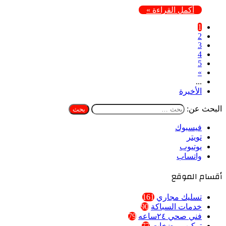
أكمل القراءة »
1
2
3
4
5
»
...
الأخيرة
البحث عن:
فيسبوك
تويتر
يوتيوب
واتساب
أقسام الموقع
تسليك مجاري
161
خدمات السباكة
90
فني صحي ٢٤ساعه
79
تركيب مضخات
77