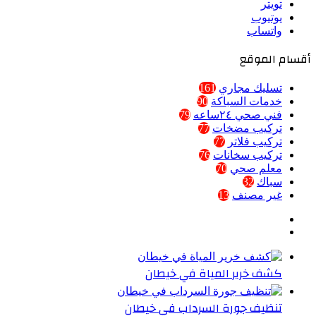
تويتر
يوتيوب
واتساب
أقسام الموقع
تسليك مجاري
161
خدمات السباكة
90
فني صحي ٢٤ساعه
79
تركيب مضخات
77
تركيب فلاتر
77
تركيب سخانات
76
معلم صحي
70
سباك
32
غير مصنف
13
كشف خرير المياة في خيطان
تنظيف جورة السرداب في خيطان